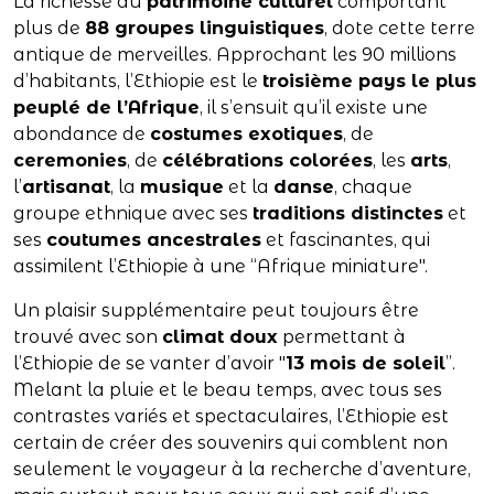
La richesse du
patrimoine culturel
comportant
plus de
88 groupes linguistiques
, dote cette terre
antique de merveilles. Approchant les 90 millions
d’habitants, l’Ethiopie est le
troisième pays le plus
peuplé de l’Afrique
, il s’ensuit qu’il existe une
abondance de
costumes exotiques
, de
ceremonies
, de
célébrations colorées
, les
arts
,
l’
artisanat
, la
musique
et la
danse
, chaque
groupe ethnique avec ses
traditions distinctes
et
ses
coutumes ancestrales
et fascinantes, qui
assimilent l’Ethiopie à une “Afrique miniature".
Un plaisir supplémentaire peut toujours être
trouvé avec son
climat doux
permettant à
l’Ethiopie de se vanter d’avoir "
13 mois de soleil
”.
Melant la pluie et le beau temps, avec tous ses
contrastes variés et spectaculaires, l’Ethiopie est
certain de créer des souvenirs qui comblent non
seulement le voyageur à la recherche d’aventure,