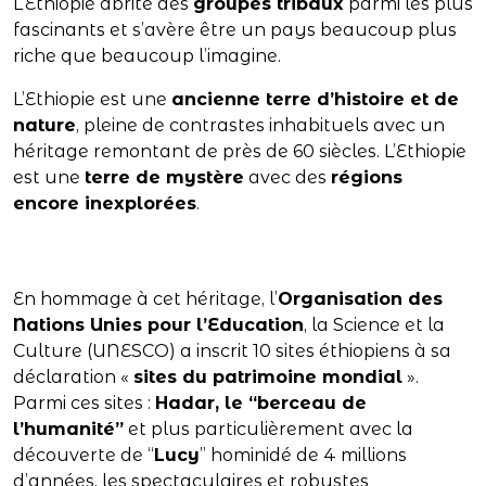
L’Ethiopie abrite des
groupes tribaux
parmi les plus
fascinants et s’avère être un pays beaucoup plus
riche que beaucoup l’imagine.
L’Ethiopie est une
ancienne terre d’histoire et de
nature
, pleine de contrastes inhabituels avec un
héritage remontant de près de 60 siècles. L’Ethiopie
est une
terre de mystère
avec des
régions
encore inexplorées
.
En hommage à cet héritage, l’
Organisation des
Nations Unies pour l’Education
, la Science et la
Culture (UNESCO) a inscrit 10 sites éthiopiens à sa
déclaration «
sites du patrimoine mondial
».
Parmi ces sites :
Hadar, le “berceau de
l’humanité”
et plus particulièrement avec la
découverte de “
Lucy
” hominidé de 4 millions
d’années, les spectaculaires et robustes