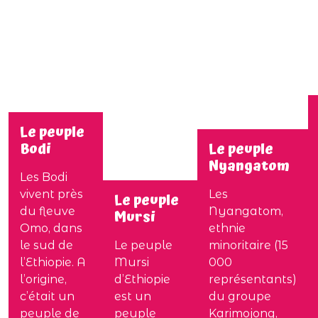
Le peuple
Bodi
Le peuple
Nyangatom
Les Bodi
vivent près
Les
Le peuple
du fleuve
Nyangatom,
Mursi
Omo, dans
ethnie
le sud de
Le peuple
minoritaire (15
l’Ethiopie. A
Mursi
000
l’origine,
d’Ethiopie
représentants)
c’était un
est un
du groupe
peuple de
peuple
Karimojong,