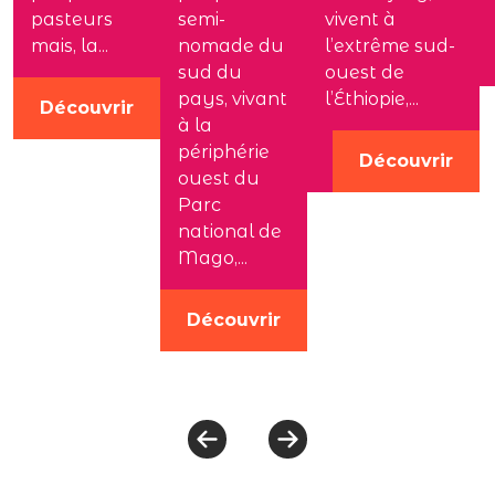
pasteurs
semi-
vivent à
mais, la...
nomade du
l’extrême sud-
sud du
ouest de
pays, vivant
l’Éthiopie,...
Découvrir
à la
périphérie
Découvrir
ouest du
Parc
national de
Mago,...
Découvrir