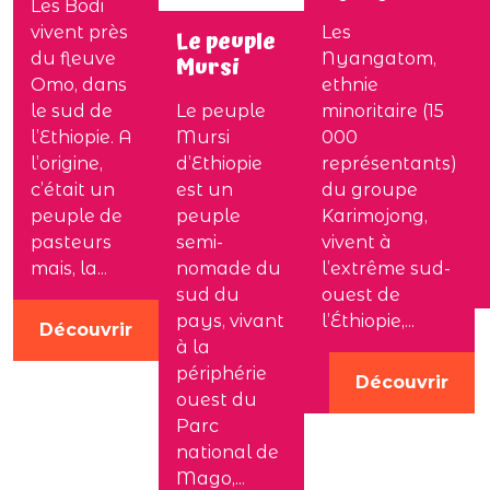
Les Bodi
vivent près
Les
Le peuple
du fleuve
Nyangatom,
Mursi
Omo, dans
ethnie
le sud de
Le peuple
minoritaire (15
l’Ethiopie. A
Mursi
000
l’origine,
d’Ethiopie
représentants)
c’était un
est un
du groupe
peuple de
peuple
Karimojong,
pasteurs
semi-
vivent à
mais, la...
nomade du
l’extrême sud-
sud du
ouest de
pays, vivant
l’Éthiopie,...
Découvrir
à la
périphérie
Découvrir
ouest du
Parc
national de
Mago,...