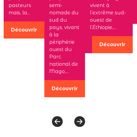
pasteurs
semi-
vivent à
mais, la...
nomade du
l’extrême sud-
sud du
ouest de
pays, vivant
l’Éthiopie,...
Découvrir
à la
périphérie
Découvrir
ouest du
Parc
national de
Mago,...
Découvrir