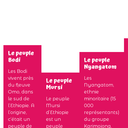
Le peuple
Bodi
Le peuple
Nyangatom
Les Bodi
vivent près
Les
Le peuple
du fleuve
Nyangatom,
Mursi
Omo, dans
ethnie
le sud de
Le peuple
minoritaire (15
l’Ethiopie. A
Mursi
000
l’origine,
d’Ethiopie
représentants)
c’était un
est un
du groupe
peuple de
peuple
Karimojong,