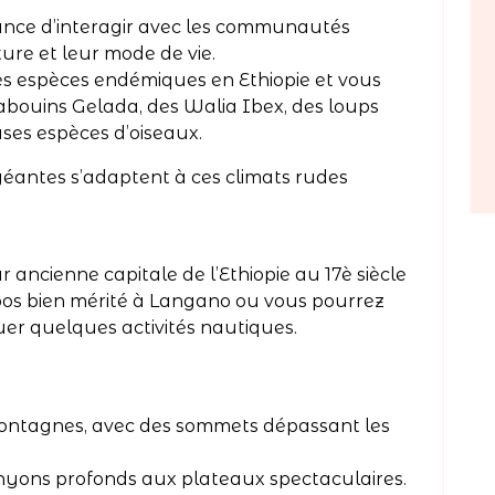
ance d’interagir avec les communautés
ture et leur mode de vie.
es espèces endémiques en Ethiopie et vous
babouins Gelada, des Walia Ibex, des loups
ses espèces d’oiseaux.
 géantes s’adaptent à ces climats rudes
r ancienne capitale de l’Ethiopie au 17è siècle
epos bien mérité à Langano ou vous pourrez
uer quelques activités nautiques.
ontagnes, avec des sommets dépassant les
anyons profonds aux plateaux spectaculaires.