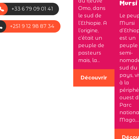
du fleuve
Mursi
Omo, dans
+33 6 79 09 01 41
le sud de
Le peu
l’Ethiopie. A
Mursi
+251 9 12 98 87 34
l’origine,
d’Ethio
c’était un
est un
peuple de
peuple
pasteurs
semi-
mais, la...
nomad
sud du
pays, v
Découvrir
à la
périphé
ouest 
Parc
nationa
Mago,...
Décou