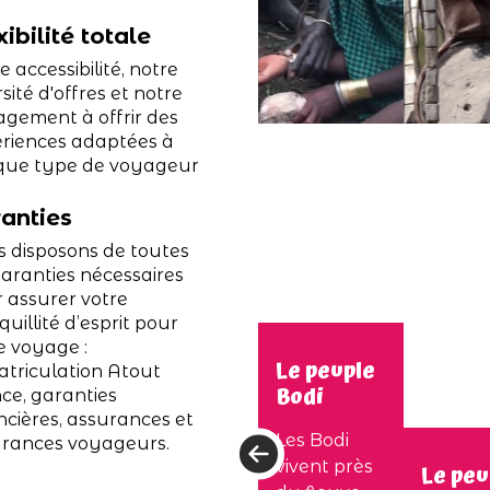
xibilité totale
e accessibilité, notre
rsité d'offres et notre
gement à offrir des
riences adaptées à
que type de voyageur
anties
 disposons de toutes
garanties nécessaires
 assurer votre
quillité d’esprit pour
e voyage :
Le peuple
triculation Atout
Bodi
ce, garanties
ncières, assurances et
Les Bodi
rances voyageurs.
vivent près
Le peu