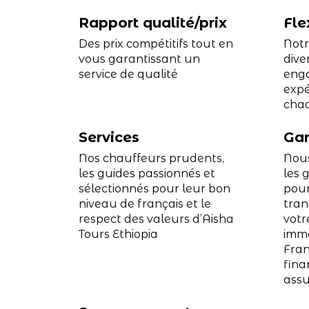
Rapport qualité/prix
Fle
Des prix compétitifs tout en
Notr
vous garantissant un
dive
service de qualité
enga
expé
cha
Services
Gar
Nos chauffeurs prudents,
Nous
les guides passionnés et
les 
sélectionnés pour leur bon
pour
niveau de français et le
tran
respect des valeurs d’Aisha
votr
Tours Ethiopia
imma
Fran
fina
assu