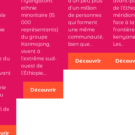
Nyangatom,
d’un peu plus
avant-p
ethnie
d’un million
de l’Ethi
ple
minoritaire (15
de personnes
méridion
000
qui forment
face à la
pie
représentants)
une même
frontière
du groupe
communauté,
kenyane
Karimojong,
bien que...
Les...
vivent à
e du
l’extrême sud-
Découvrir
Découv
ouest de
ivant
l’Éthiopie,...
rie
Découvrir
du
l de
vrir