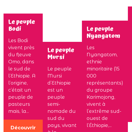
Le peuple
Bodi
Le peuple
Nyangatom
Les Bodi
vivent près
Les
Le peuple
du fleuve
Nyangatom,
Mursi
Omo, dans
ethnie
le sud de
Le peuple
minoritaire (15
l’Ethiopie. A
Mursi
000
l’origine,
d’Ethiopie
représentants)
c’était un
est un
du groupe
peuple de
peuple
Karimojong,
pasteurs
semi-
vivent à
mais, la...
nomade du
l’extrême sud-
sud du
ouest de
pays, vivant
l’Éthiopie,...
Découvrir