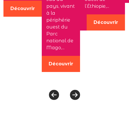
pays, vivant
l’Éthiopie,...
Découvrir
à la
périphérie
Découvrir
ouest du
Parc
national de
Mago,...
Découvrir