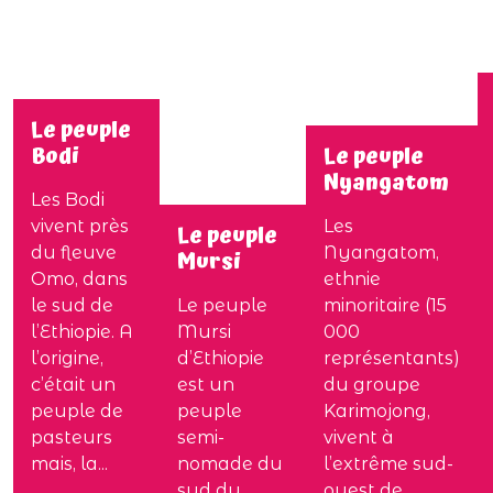
Le peuple
Bodi
Le peuple
Nyangatom
Les Bodi
vivent près
Les
Le peuple
du fleuve
Nyangatom,
Mursi
Omo, dans
ethnie
le sud de
Le peuple
minoritaire (15
l’Ethiopie. A
Mursi
000
l’origine,
d’Ethiopie
représentants)
c’était un
est un
du groupe
peuple de
peuple
Karimojong,
pasteurs
semi-
vivent à
mais, la...
nomade du
l’extrême sud-
sud du
ouest de